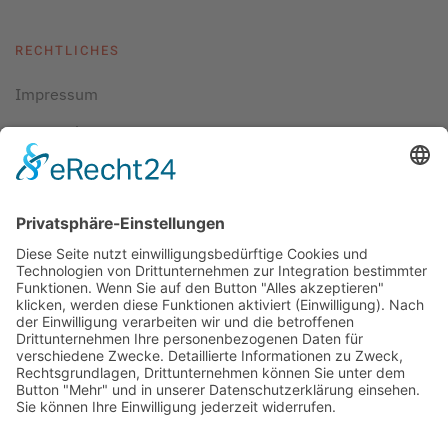
RECHTLICHES
Impressum
Datenschutz
AGBs
Cookie-Einstellungen
Copyright ©
2026
ScubaholiX | Tauchschule und
Tauchreisen. Alle Rechte vorbehalten.
Umsetzung und Realisierung durch
WEBandWIRE
Internet- und EDV-Dienstleistungen
.