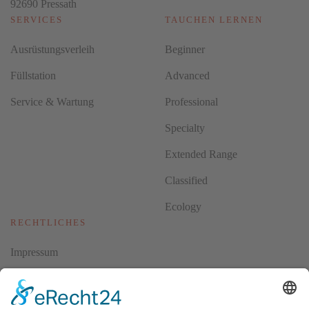
92690 Pressath
SERVICES
TAUCHEN LERNEN
Ausrüstungsverleih
Beginner
Füllstation
Advanced
Service & Wartung
Professional
Specialty
Extended Range
Classified
Ecology
RECHTLICHES
Impressum
Datenschutz
AGBs