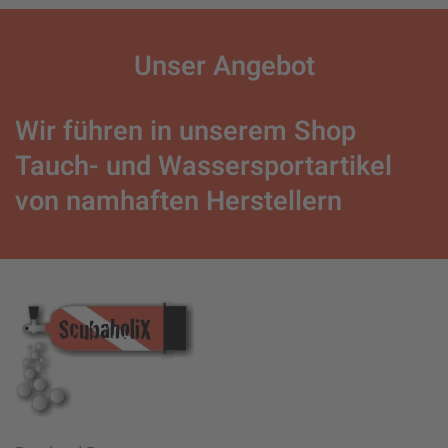
Unser
Angebot
Wir führen in unserem Shop
Tauch- und Wassersportartikel
von namhaften Herstellern