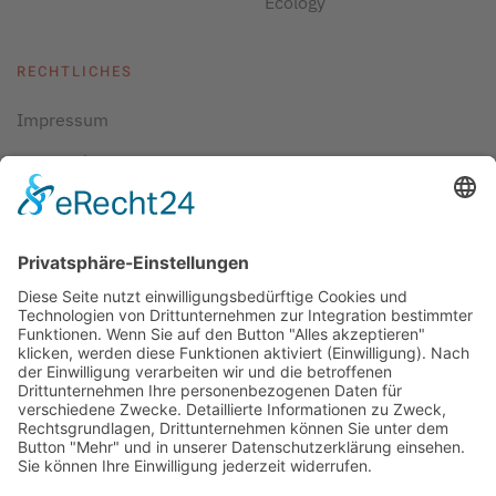
Ecology
RECHTLICHES
Impressum
Datenschutz
AGBs
Cookie-Einstellungen
Copyright ©
2026
ScubaholiX | Tauchschule und
Tauchreisen. Alle Rechte vorbehalten.
Umsetzung und Realisierung durch
WEBandWIRE
Internet- und EDV-Dienstleistungen
.