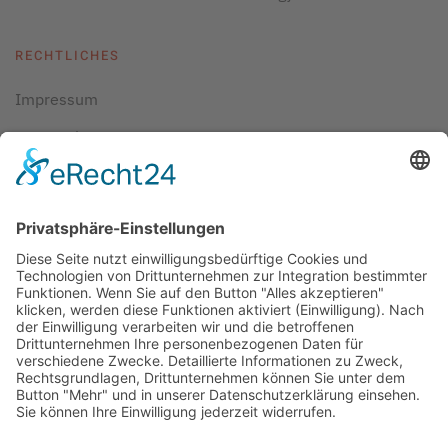
RECHTLICHES
Impressum
Datenschutz
AGBs
Cookie-Einstellungen
Copyright ©
2026
ScubaholiX | Tauchschule und
Tauchreisen. Alle Rechte vorbehalten.
Umsetzung und Realisierung durch
WEBandWIRE
Internet- und EDV-Dienstleistungen
.