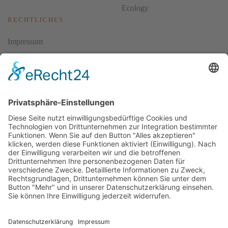
Ecology
RECHTLICHES
Impressum
Datenschutz
AGBs
Cookie-Einstellungen
Copyright ©
2026
ScubaholiX | Tauchschule und Tauchreisen.
Alle Rechte vorbehalten.
Umsetzung und Realisierung durch
WEBandWIRE Internet- und
EDV-Dienstleistungen
.