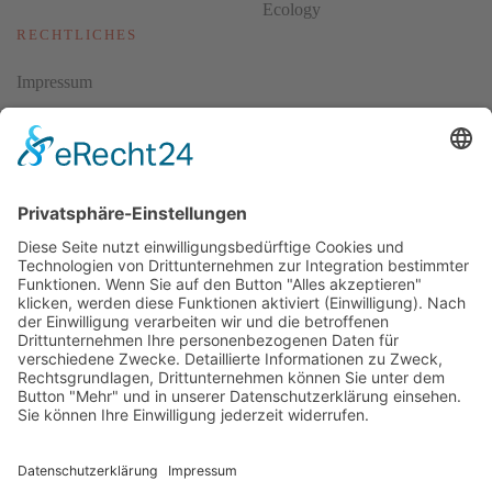
Ecology
RECHTLICHES
Impressum
Datenschutz
AGBs
Cookie-Einstellungen
Copyright ©
2026
ScubaholiX | Tauchschule und Tauchreisen.
Alle Rechte vorbehalten.
Umsetzung und Realisierung durch
WEBandWIRE Internet- und
EDV-Dienstleistungen
.