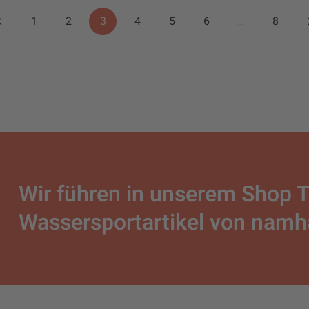
1
2
3
4
5
6
…
8
Wir führen in unserem Shop 
Wassersportartikel von namha