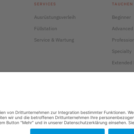
SERVICES
TAUCHEN
Ausrüstungsverleih
Beginner
Füllstation
Advanced
Service & Wartung
Professio
Specialty
Extended
Classified
Ecology
sen. Alle Rechte vorbehalten.
- und EDV-Dienstleistungen
.