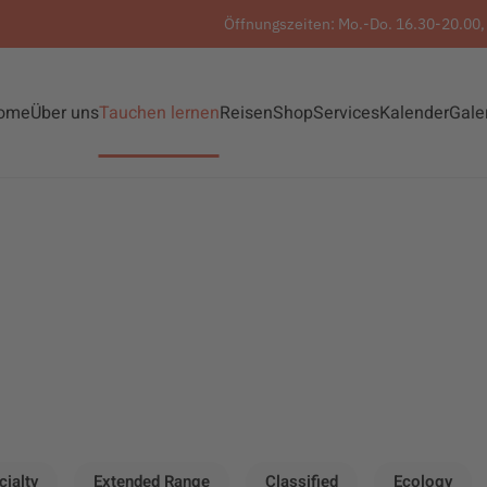
Öffnungszeiten: Mo.-Do. 16.30-20.00, 
ome
Über uns
Tauchen lernen
Reisen
Shop
Services
Kalender
Gale
cialty
Extended Range
Classified
Ecology