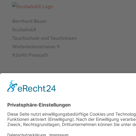
Bernhard Bauer
ScubaholiX
Tauchschule und Tauchreisen
Winterleitenstrasse 9
92690 Pressath
Copyright ©
2026
ScubaholiX | Tauchschule und Tauchrei
Umsetzung und Realisierung durch
WEBandWIRE Internet