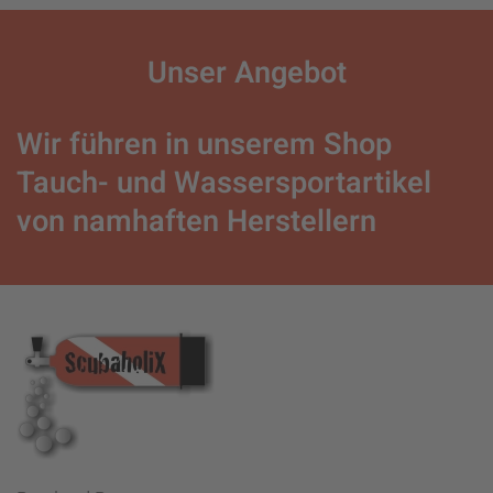
Unser
Angebot
Wir führen in unserem Shop
Tauch- und Wassersportartikel
von namhaften Herstellern