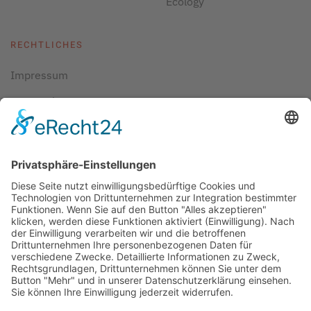
Ecology
RECHTLICHES
Impressum
Datenschutz
AGBs
Cookie-Einstellungen
Copyright ©
2026
ScubaholiX | Tauchschule und
Tauchreisen. Alle Rechte vorbehalten.
Umsetzung und Realisierung durch
WEBandWIRE
Internet- und EDV-Dienstleistungen
.