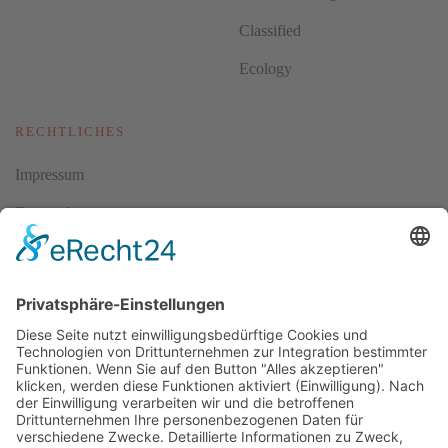
Classified
Ecology
RECHTLICHES
Impressum
Datenschutz
AGBs
Cookie-Einstellungen
Copyright ©
2026
ScubaholiX | Tauchschule und Tauchreisen.
Alle Rechte vorbehalten.