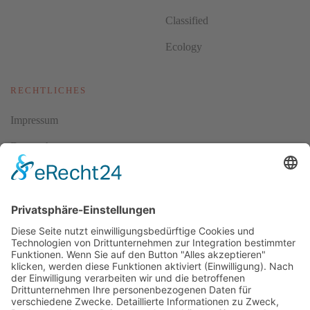
Classified
Ecology
RECHTLICHES
Impressum
Datenschutz
AGBs
Cookie-Einstellungen
Copyright ©
2026
ScubaholiX | Tauchschule und Tauchreisen.
Alle Rechte vorbehalten.